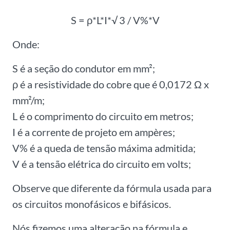
S = ρ*L*I*√ 3 / V%*V
Onde:
S é a seção do condutor em mm²;
ρ é a resistividade do cobre que é 0,0172 Ω x
mm²/m;
L é o comprimento do circuito em metros;
I é a corrente de projeto em ampères;
V% é a queda de tensão máxima admitida;
V é a tensão elétrica do circuito em volts;
Observe que diferente da fórmula usada para
os circuitos monofásicos e bifásicos.
Nós fizemos uma alteração na fórmula e