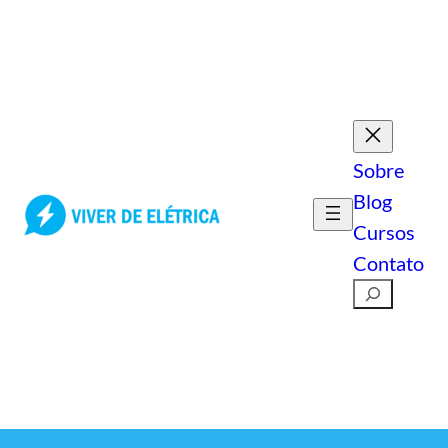
Pular
para
o
conteúdo
Sobre
Blog
Cursos
Contato
Pesquisar