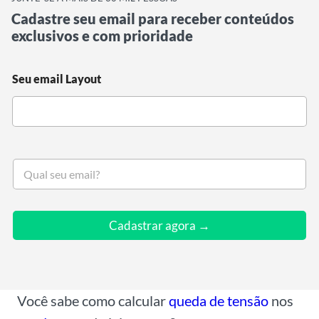
Cadastre seu email para receber conteúdos
exclusivos e com prioridade
Seu email Layout
S
e
u
e
m
Cadastrar agora →
a
i
l
*
Você sabe como calcular
queda de tensão
nos