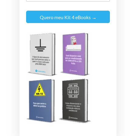
Quero meu Kit 4 eBooks →