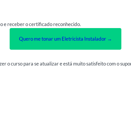
ão e receber o certificado reconhecido.
Quero me tonar um Eletricista Instalador →
er o curso para se atualizar e está muito satisfeito com o supo