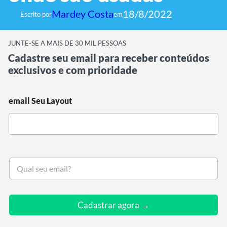
Mardey Costa
18/8/2022
Escrito por
em
JUNTE-SE A MAIS DE 30 MIL PESSOAS
Cadastre seu email para receber conteúdos
exclusivos e com prioridade
email Seu Layout
S
e
u
e
m
Cadastrar agora →
a
i