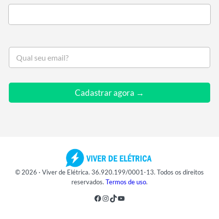
S
e
u
e
m
Cadastrar agora →
a
i
l
*
© 2026 · Viver de Elétrica. 36.920.199/0001-13. Todos os direitos
reservados.
Termos de uso
.
Facebook
Instagram
TikTok
Youtube