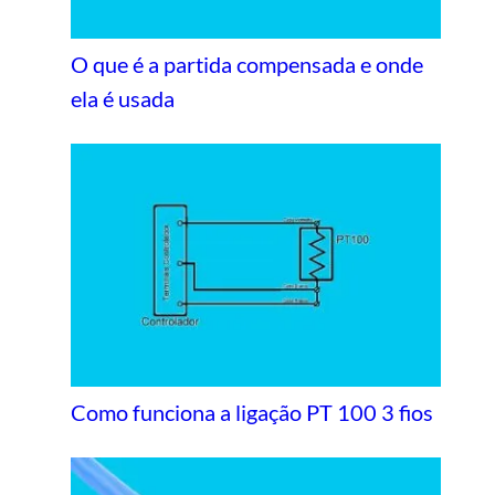
O que é a partida compensada e onde
ela é usada
Como funciona a ligação PT 100 3 fios