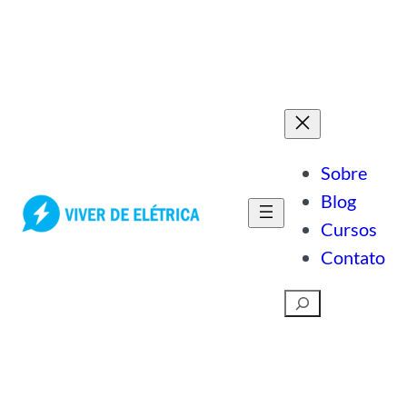
Pular
para
o
conteúdo
Sobre
Blog
Cursos
Contato
Pesquisar