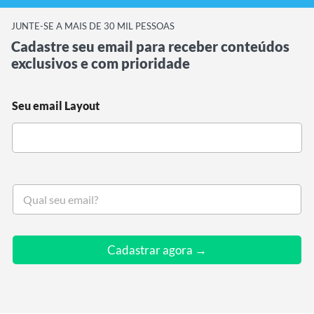
JUNTE-SE A MAIS DE 30 MIL PESSOAS
Cadastre seu email para receber conteúdos
exclusivos e com prioridade
Seu email Layout
S
e
u
e
m
Cadastrar agora →
a
i
l
*