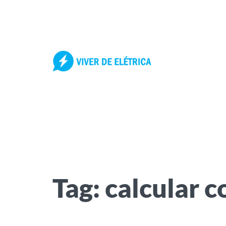
Pular
para
o
conteúdo
Tag:
calcular 