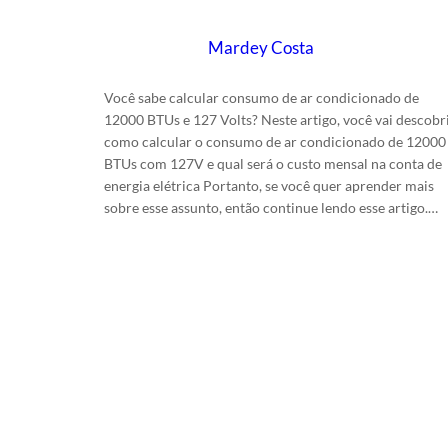
Escrito por
Mardey Costa
em
20/6/2024
Você sabe calcular consumo de ar condicionado de
12000 BTUs e 127 Volts? Neste artigo, você vai descobr
como calcular o consumo de ar condicionado de 12000
BTUs com 127V e qual será o custo mensal na conta de
energia elétrica Portanto, se você quer aprender mais
sobre esse assunto, então continue lendo esse artigo.…