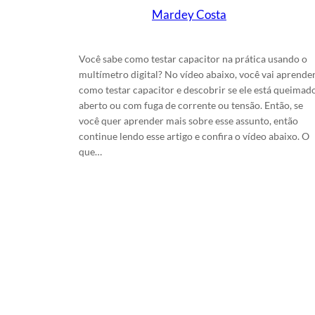
Mardey Costa
em
26/4/2025
Você sabe como testar capacitor na prática usando o
multímetro digital? No vídeo abaixo, você vai aprende
como testar capacitor e descobrir se ele está queimado
aberto ou com fuga de corrente ou tensão. Então, se
você quer aprender mais sobre esse assunto, então
continue lendo esse artigo e confira o vídeo abaixo. O
que…