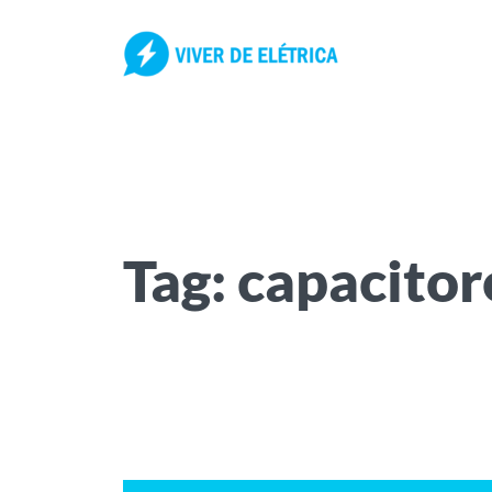
Pular
para
o
conteúdo
Tag:
capacitor