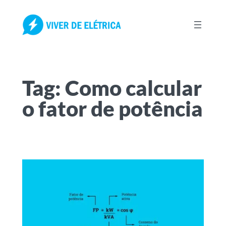
Pular
para
o
conteúdo
Tag:
Como calcular
o fator de potência