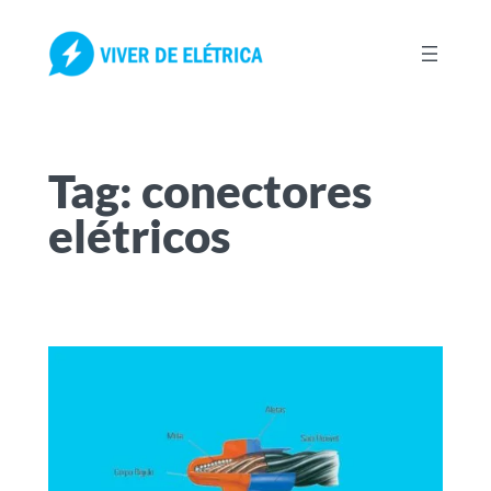
Pular
para
o
conteúdo
Tag:
conectores
elétricos