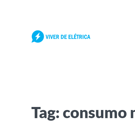
Pular
para
o
conteúdo
Tag:
consumo 