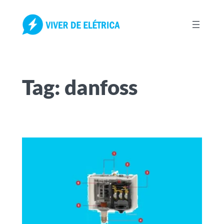
Pular
para
o
conteúdo
Tag:
danfoss