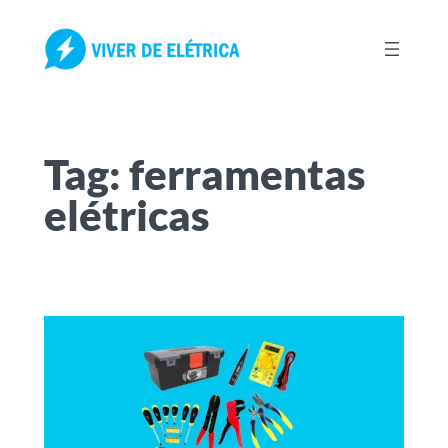
Pular
para
o
conteúdo
Tag:
ferramentas
elétricas