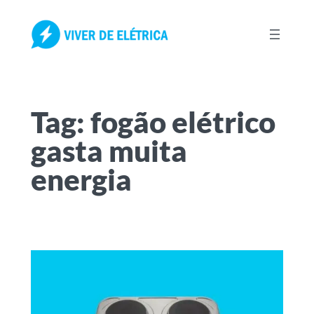
Pular
para
o
conteúdo
Tag:
fogão elétrico
gasta muita
energia