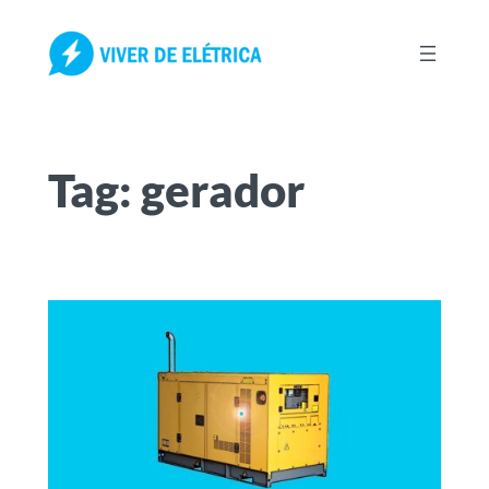
Pular
para
o
conteúdo
Tag:
gerador