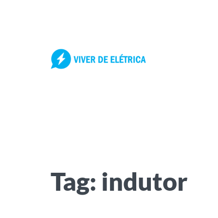
Pular
para
o
conteúdo
Tag:
indutor