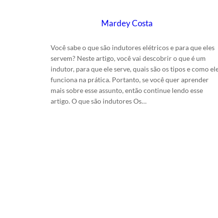
Escrito por
Mardey Costa
em
17/6/2025
Você sabe o que são indutores elétricos e para que eles
servem? Neste artigo, você vai descobrir o que é um
indutor, para que ele serve, quais são os tipos e como el
funciona na prática. Portanto, se você quer aprender
mais sobre esse assunto, então continue lendo esse
artigo. O que são indutores Os…