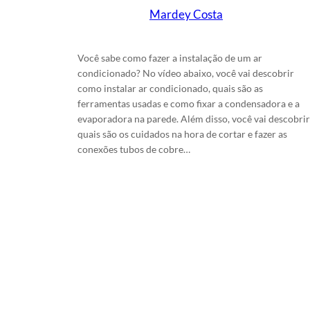
Mardey Costa
em
16/11/2025
Você sabe como fazer a instalação de um ar
condicionado? No vídeo abaixo, você vai descobrir
como instalar ar condicionado, quais são as
ferramentas usadas e como fixar a condensadora e a
evaporadora na parede. Além disso, você vai descobrir
quais são os cuidados na hora de cortar e fazer as
conexões tubos de cobre…