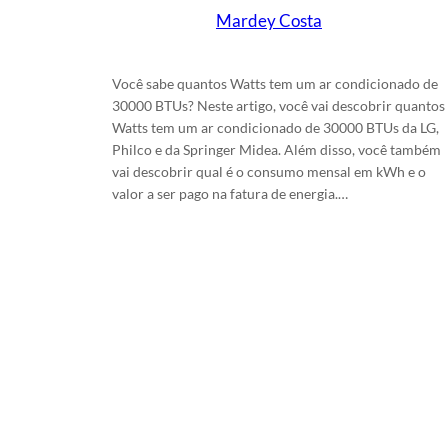
Mardey Costa
em
2/2/2024
Você sabe quantos Watts tem um ar condicionado de
30000 BTUs? Neste artigo, você vai descobrir quantos
Watts tem um ar condicionado de 30000 BTUs da LG,
Philco e da Springer Midea. Além disso, você também
vai descobrir qual é o consumo mensal em kWh e o
valor a ser pago na fatura de energia.…