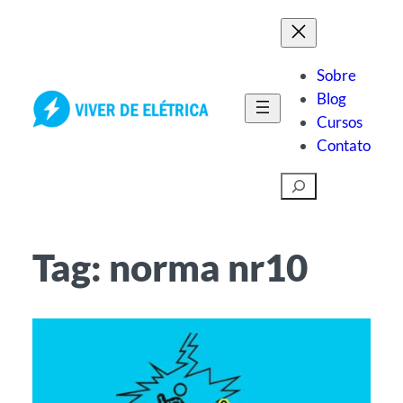
Pular
para
o
Sobre
conteúdo
Blog
Cursos
Contato
Pesquisar
Tag:
norma nr10