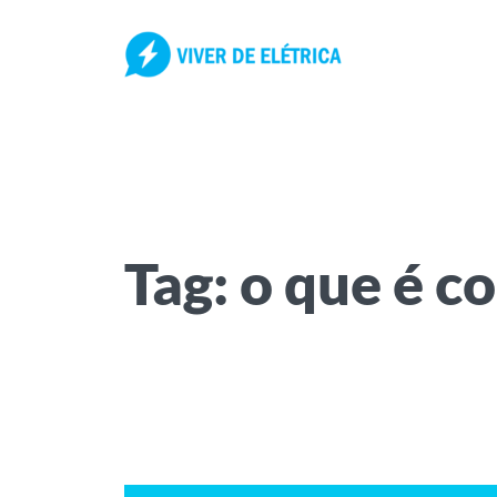
Pular
para
o
conteúdo
Tag:
o que é co