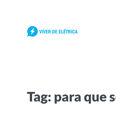
Pular
para
o
conteúdo
Tag:
para que 