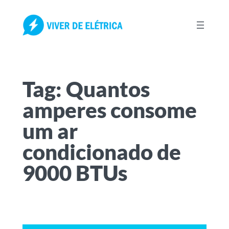
Pular
para
o
conteúdo
Tag:
Quantos
amperes consome
um ar
condicionado de
9000 BTUs