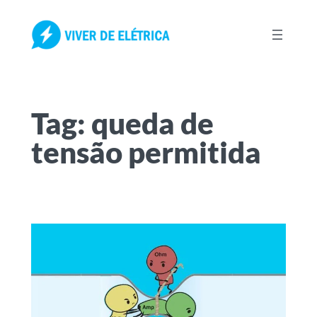
Pular
para
o
conteúdo
Tag:
queda de
tensão permitida