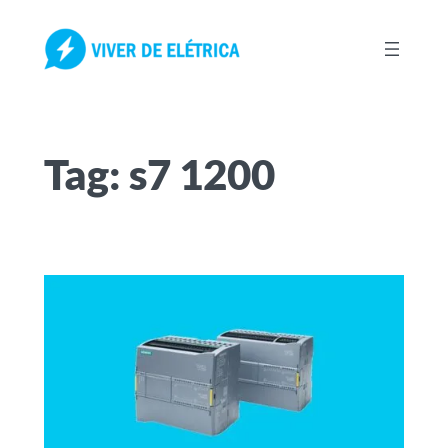
Pular
para
o
conteúdo
Tag:
s7 1200