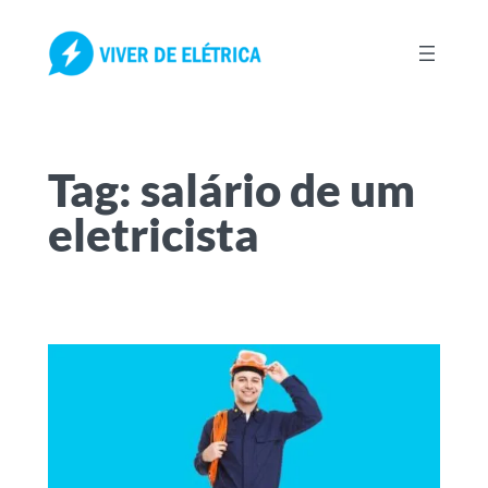
Pular
para
o
conteúdo
Tag:
salário de um
eletricista