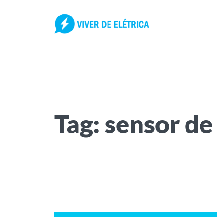
Pular
para
o
conteúdo
Tag:
sensor de