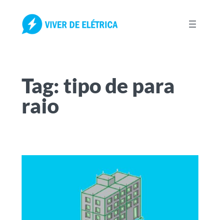
Pular
para
o
conteúdo
Tag:
tipo de para
raio