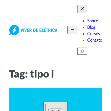
Pular
para
o
Sobre
conteúdo
Blog
Cursos
Contato
Pesquisar
Tag:
tipo i