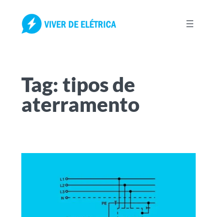
Pular
para
o
conteúdo
Tag:
tipos de
aterramento