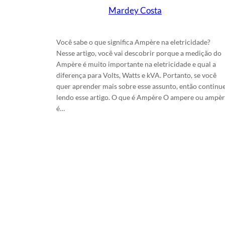
Mardey Costa
em
30/8/2025
Você sabe o que significa Ampère na eletricidade?
Nesse artigo, você vai descobrir porque a medição do
Ampère é muito importante na eletricidade e qual a
diferença para Volts, Watts e kVA. Portanto, se você
quer aprender mais sobre esse assunto, então continu
lendo esse artigo. O que é Ampère O ampere ou ampè
é…