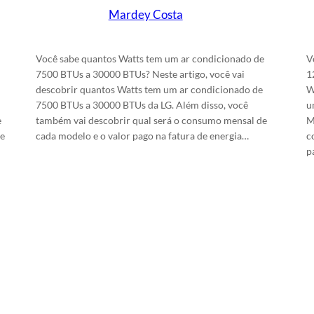
Mardey Costa
em
3/2/2024
Você sabe quantos Watts tem um ar condicionado de
V
7500 BTUs a 30000 BTUs? Neste artigo, você vai
1
descobrir quantos Watts tem um ar condicionado de
W
7500 BTUs a 30000 BTUs da LG. Além disso, você
u
e
também vai descobrir qual será o consumo mensal de
M
re
cada modelo e o valor pago na fatura de energia…
c
p