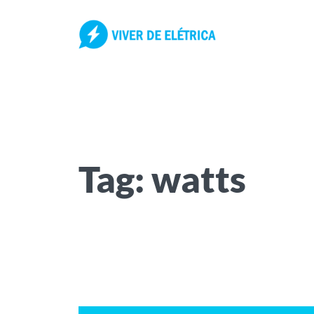
Pular
para
o
conteúdo
Tag:
watts