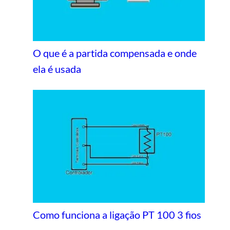
O que é a partida compensada e onde
ela é usada
Como funciona a ligação PT 100 3 fios