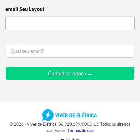
email Seu Layout
S
e
u
e
m
Cadastrar agora →
a
i
l
*
© 2026 · Viver de Elétrica. 36.920.199/0001-13. Todos os direitos
reservados.
Termos de uso
.