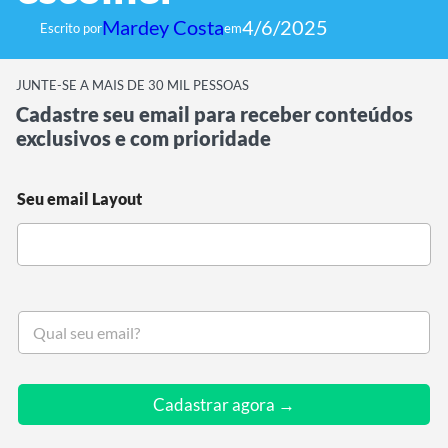
Mardey Costa
4/6/2025
Escrito por
em
JUNTE-SE A MAIS DE 30 MIL PESSOAS
Cadastre seu email para receber conteúdos
exclusivos e com prioridade
Seu email Layout
S
e
u
e
m
Cadastrar agora →
a
i