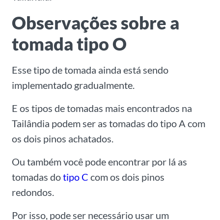
Observações sobre a
tomada tipo O
Esse tipo de tomada ainda está sendo
implementado gradualmente.
E os tipos de tomadas mais encontrados na
Tailândia podem ser as tomadas do tipo A com
os dois pinos achatados.
Ou também você pode encontrar por lá as
tomadas do
tipo C
com os dois pinos
redondos.
Por isso, pode ser necessário usar um