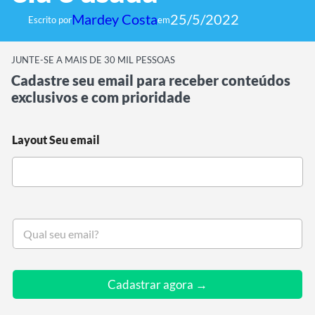
Mardey Costa
25/5/2022
Escrito por
em
JUNTE-SE A MAIS DE 30 MIL PESSOAS
Cadastre seu email para receber conteúdos
exclusivos e com prioridade
Layout Seu email
S
e
u
e
m
Cadastrar agora →
a
i