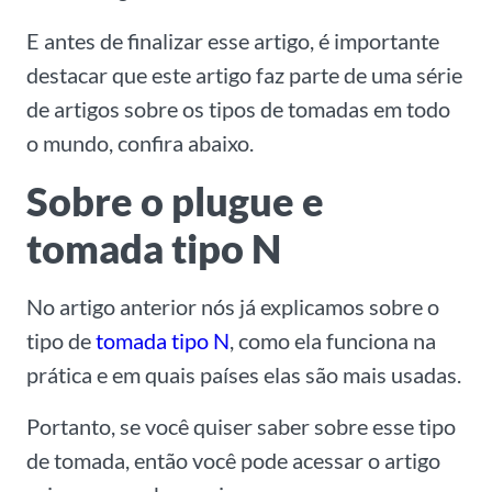
E antes de finalizar esse artigo, é importante
destacar que este artigo faz parte de uma série
de artigos sobre os tipos de tomadas em todo
o mundo, confira abaixo.
Sobre o plugue e
tomada tipo N
No artigo anterior nós já explicamos sobre o
tipo de
tomada tipo N
, como ela funciona na
prática e em quais países elas são mais usadas.
Portanto, se você quiser saber sobre esse tipo
de tomada, então você pode acessar o artigo