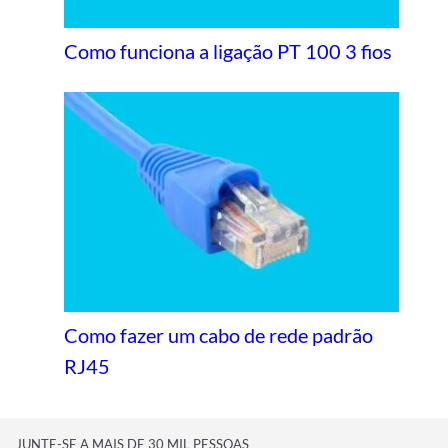
Como funciona a ligação PT 100 3 fios
Como fazer um cabo de rede padrão
RJ45
JUNTE-SE A MAIS DE 30 MIL PESSOAS