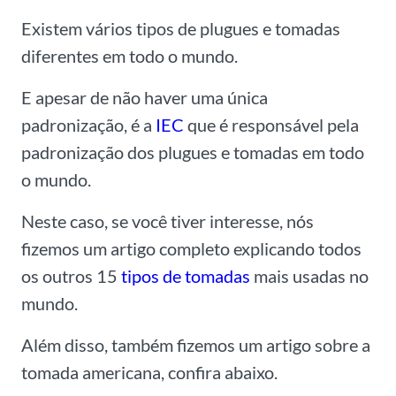
Existem vários tipos de plugues e tomadas
diferentes em todo o mundo.
E apesar de não haver uma única
padronização, é a
IEC
que é responsável pela
padronização dos plugues e tomadas em todo
o mundo.
Neste caso, se você tiver interesse, nós
fizemos um artigo completo explicando todos
os outros 15
tipos de tomadas
mais usadas no
mundo.
Além disso, também fizemos um artigo sobre a
tomada americana, confira abaixo.