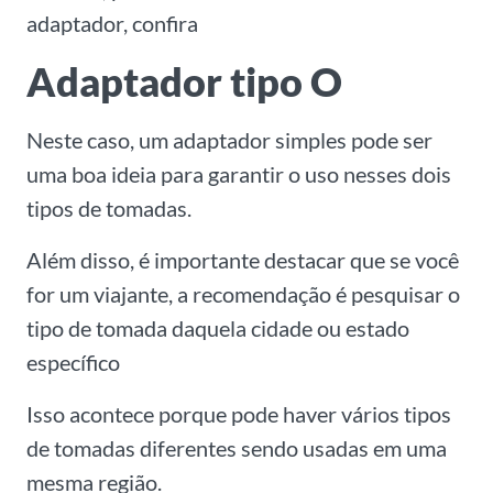
adaptador, confira
Adaptador tipo O
Neste caso, um adaptador simples pode ser
uma boa ideia para garantir o uso nesses dois
tipos de tomadas.
Além disso, é importante destacar que se você
for um viajante, a recomendação é pesquisar o
tipo de tomada daquela cidade ou estado
específico
Isso acontece porque pode haver vários tipos
de tomadas diferentes sendo usadas em uma
mesma região.