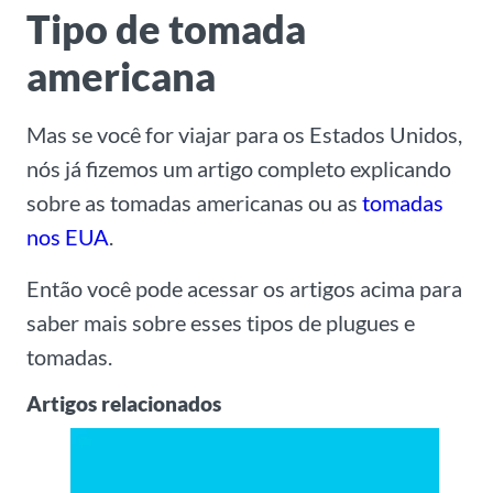
Tipo de tomada
americana
Mas se você for viajar para os Estados Unidos,
nós já fizemos um artigo completo explicando
sobre as tomadas americanas ou as
tomadas
nos EUA
.
Então você pode acessar os artigos acima para
saber mais sobre esses tipos de plugues e
tomadas.
Artigos relacionados