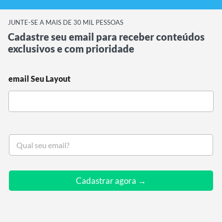
JUNTE-SE A MAIS DE 30 MIL PESSOAS
Cadastre seu email para receber conteúdos
exclusivos e com prioridade
email Seu Layout
S
e
u
e
m
Cadastrar agora →
a
i
l
*