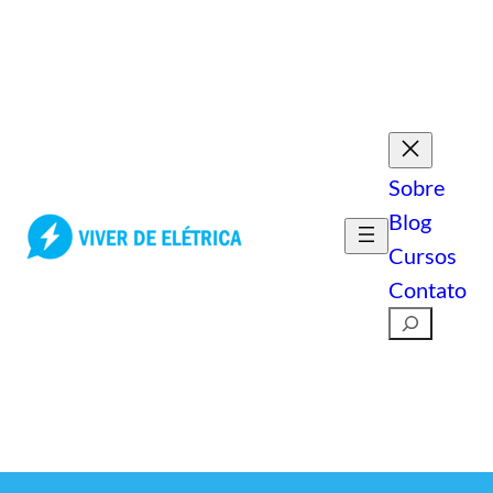
Pular
para
o
conteúdo
Sobre
Blog
Cursos
Contato
Pesquisar