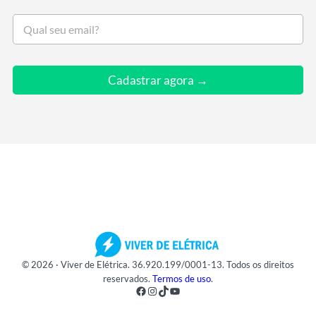
S
e
u
e
m
Cadastrar agora →
a
i
l
*
© 2026 · Viver de Elétrica. 36.920.199/0001-13. Todos os direitos
reservados.
Termos de uso
.
Facebook
Instagram
TikTok
Youtube