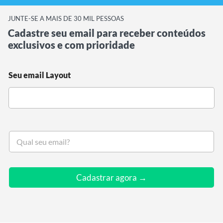
JUNTE-SE A MAIS DE 30 MIL PESSOAS
Cadastre seu email para receber conteúdos
exclusivos e com prioridade
Seu email Layout
S
e
u
e
m
Cadastrar agora →
a
i
l
*