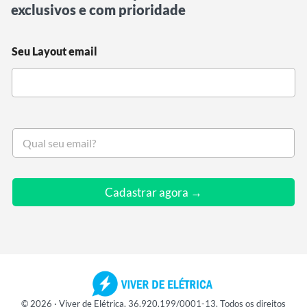
exclusivos e com prioridade
Seu Layout email
S
e
u
e
m
Cadastrar agora →
a
i
l
*
© 2026 · Viver de Elétrica. 36.920.199/0001-13. Todos os direitos