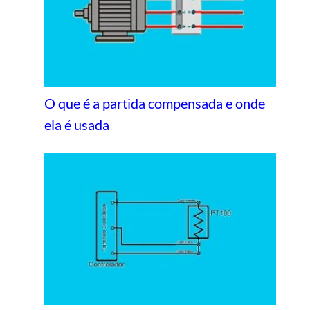
O que é a partida compensada e onde
ela é usada