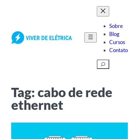
Pular
para
o
Sobre
conteúdo
Blog
Cursos
Contato
Pesquisar
Tag:
cabo de rede
ethernet