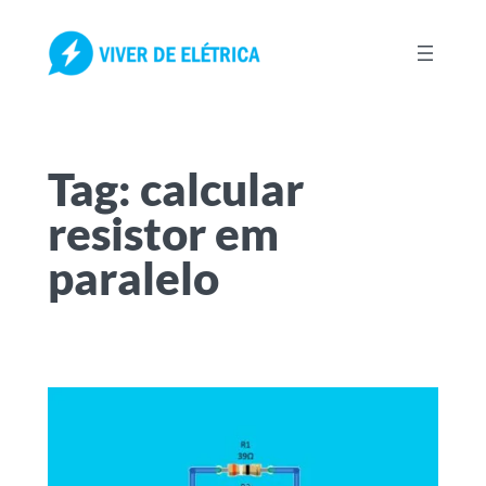
Pular
para
o
conteúdo
Tag:
calcular
resistor em
paralelo