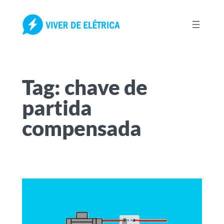
Pular
para
o
conteúdo
Tag:
chave de
partida
compensada