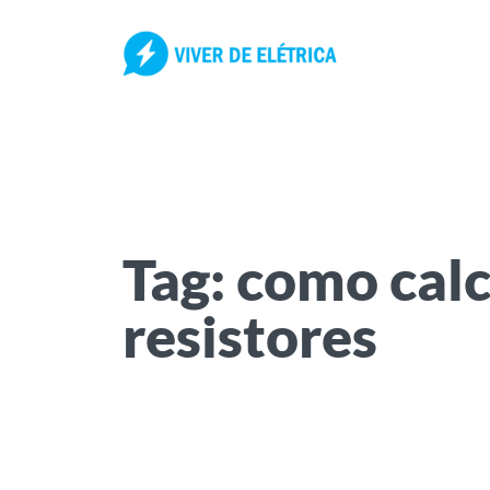
Pular
para
o
conteúdo
Tag:
como calc
resistores