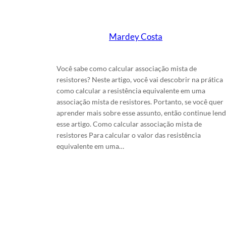
Escrito por
Mardey Costa
em
6/7/2024
Você sabe como calcular associação mista de
resistores? Neste artigo, você vai descobrir na prática
como calcular a resistência equivalente em uma
associação mista de resistores. Portanto, se você quer
aprender mais sobre esse assunto, então continue len
esse artigo. Como calcular associação mista de
resistores Para calcular o valor das resistência
equivalente em uma…