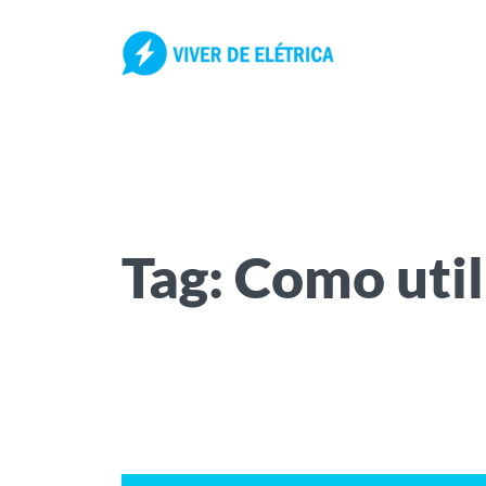
Pular
para
o
conteúdo
Tag:
Como util