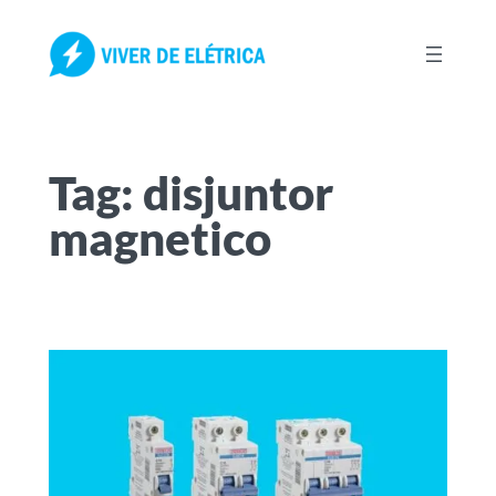
Pular
para
o
conteúdo
Tag:
disjuntor
magnetico