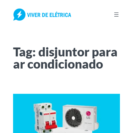
Pular
para
o
conteúdo
Tag:
disjuntor para
ar condicionado