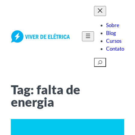
Pular
para
o
Sobre
conteúdo
Blog
Cursos
Contato
Pesquisar
Tag:
falta de
energia