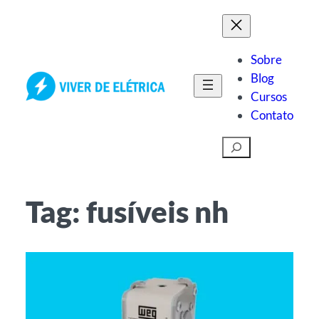
Pular
para
o
Sobre
conteúdo
Blog
Cursos
Contato
Pesquisar
Tag:
fusíveis nh