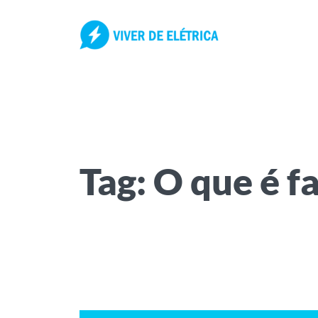
Pular
para
o
conteúdo
Tag:
O que é f