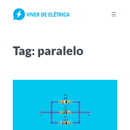
Pular
para
o
conteúdo
Tag:
paralelo