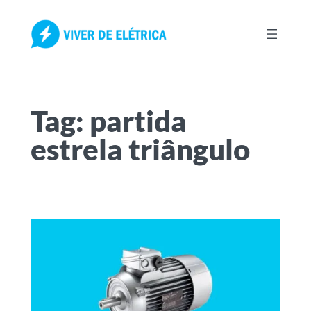
Pular
para
o
conteúdo
Tag:
partida
estrela triângulo