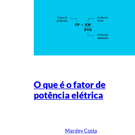
O que é o fator de
potência elétrica
Escrito por
Mardey Costa
em