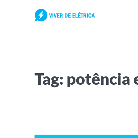
Pular
para
o
conteúdo
Tag:
potência 