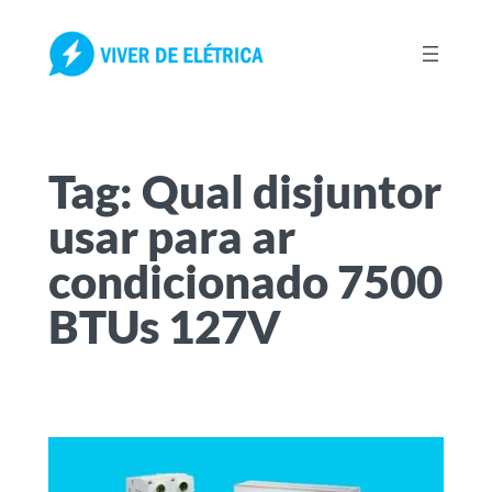
Pular
para
o
conteúdo
Tag:
Qual disjuntor
usar para ar
condicionado 7500
BTUs 127V