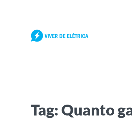
Pular
para
o
conteúdo
Tag:
Quanto ga