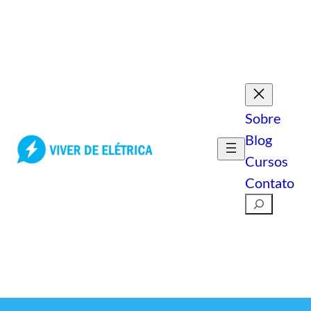
Pular
para
o
conteúdo
Sobre
Blog
Cursos
Contato
Pesquisar