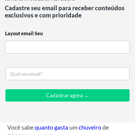
Cadastre seu email para receber conteúdos
exclusivos e com prioridade
Layout email Seu
S
e
u
e
m
Cadastrar agora →
a
i
l
*
Você sabe
quanto gasta
um
chuveiro
de