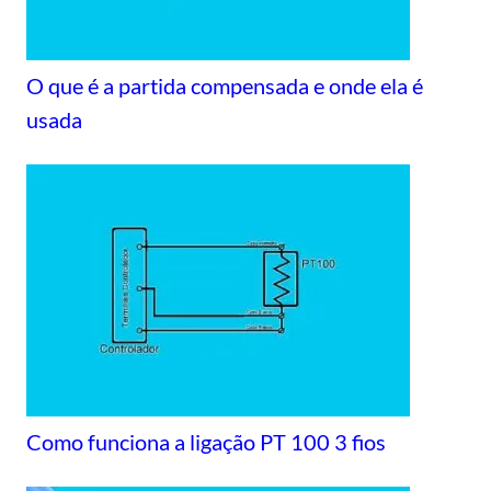
O que é a partida compensada e onde ela é
usada
Como funciona a ligação PT 100 3 fios