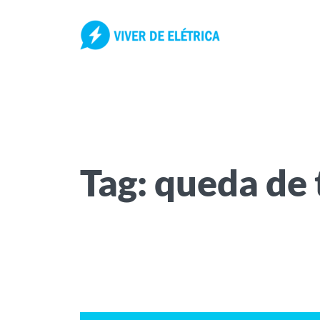
Pular
para
o
conteúdo
Tag:
queda de 